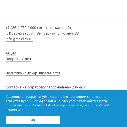
+7 (861) 279-1000
(многоканальный)
г. Краснодар, ул. Зиповская, 5, корпус 33
info@medlex.ru
Акции
Вопрос – Ответ
Политика конфиденциальности
Согласие на обработку персональных данных
Сведения о товарах, опубликованные в настоящем каталоге, не
являются публичной офертой и не влекут за собой обязанности,
Политику в отношении файлов cookie
предусмотренной статьей 437 Гражданского кодекса Российской
Федерации.
OK