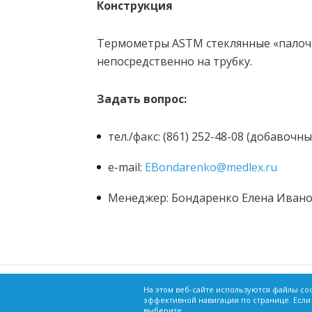
Конструкция
Термометры ASTM стеклянные «палочн
непосредственно на трубку.
Задать вопрос:
тел./факс: (861) 252-48-08 (добавочны
e-mail:
EBondarenko@medlex.ru
Менеджер: Бондаренко Елена Иван
г. Краснодар, ул. Зиповская, 5, корпус 33
На этом веб-сайте используются файлы co
эффективной навигации по странице. Если
Сведения о товарах, опубликованные в нас
info@medlex.ru
выберите ...
собой обязанности, предусмотренной стат