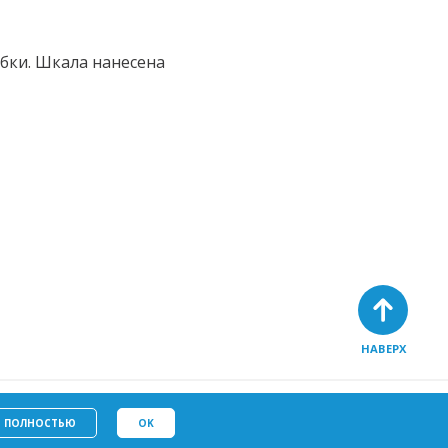
бки. Шкала нанесена
НАВЕРХ
Политику в отношении
у
файлов cookie
Ь ПОЛНОСТЬЮ
OK
ых данных