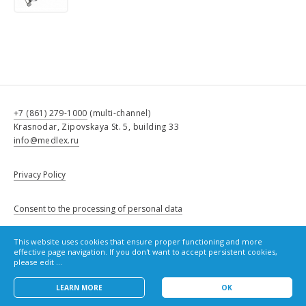
+7 (861) 279-1000
(multi-channel)
Krasnodar, Zipovskaya St. 5, building 33
info@medlex.ru
Privacy Policy
Consent to the processing of personal data
This website uses cookies that ensure proper functioning and more
Cookie Policy
effective page navigation. If you don't want to accept persistent cookies,
please edit ...
LEARN MORE
OK