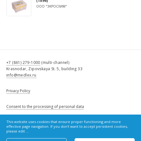
(1х96)
ООО "ЭКРОСХИМ"
+7 (861) 279-1000
(multi-channel)
Krasnodar, Zipovskaya St. 5, building 33
info@medlex.ru
Privacy Policy
Consent to the processing of personal data
This website uses cookies that ensure proper functioning and more
Cookie Policy
effective page navigation. If you don't want to accept persistent cookies,
please edit ...