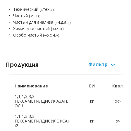
Технический («тех.»);
Чистый («ч.»);
Чистый для анализа («ч.д.а.»);
Химически чистый («х.ч.»);
Особо чистый («о.с.ч.»).
Продукция
Фильтр
Русский алфавит:
А
Б
В
Г
Д
Е
Ж
З
Наименование
ЕИ
Квал.
И
К
Л
М
Н
О
П
Р
1,1,1,3,3,3-
ГЕКСАМЕТИЛДИСИЛАЗАН,
кг
осч
ОСЧ
С
Т
Ф
Х
Ц
Ч
Ш
Щ
1,1,1,3,3,3-
ГЕКСАМЕТИЛДИСИЛОКСАН,
кг
хч
Э
Ю
Я
ХЧ