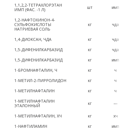
1,1,2,2-ТЕТРАХЛОРЭТАН
шт
имп
Латинский алфавит:
ИМП (ФАС. -1 Л)
1,2-НАФТОХИНОН-4-
A
B
C
D
E
F
G
H
СУЛЬФОКИСЛОТЫ
кг
чда
НАТРИЕВАЯ СОЛЬ
I
J
K
L
M
N
O
P
1,4-ДИОКСАН, ЧДА
кг
чда
R
S
T
U
V
W
X
Y
1,5-ДИФЕНИЛКАРБАЗИД
кг
чда
1,5-ДИФЕНИЛКАРБАЗИД
кг
имп
Z
1-БРОМНАФТАЛИН, Ч
кг
ч
Цифры:
1-МЕТИЛ-2-ПИРРОЛИДОН
кг
ч
1-МЕТИЛНАФТАЛИН
кг
ч
1
2
3
4
5
6
7
8
1-МЕТИЛНАФТАЛИН
кг
—
9
0
ЭТАЛОННЫЙ
1-МЕТИЛНАФТАЛИН, ХЧ
кг
хч
1-НАФТИЛАМИН
кг
имп