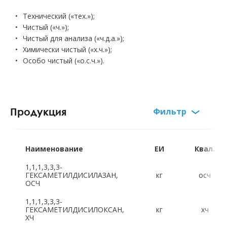
Технический («тех.»);
Чистый («ч.»);
Чистый для анализа («ч.д.а.»);
Химически чистый («х.ч.»);
Особо чистый («о.с.ч.»).
Продукция
Фильтр
Русский алфавит:
А
Б
В
Г
Д
Е
Ж
З
Наименование
ЕИ
Квал.
И
К
Л
М
Н
О
П
Р
1,1,1,3,3,3-
ГЕКСАМЕТИЛДИСИЛАЗАН,
кг
осч
ОСЧ
С
Т
Ф
Х
Ц
Ч
Ш
Щ
1,1,1,3,3,3-
ГЕКСАМЕТИЛДИСИЛОКСАН,
кг
хч
Э
Ю
Я
ХЧ