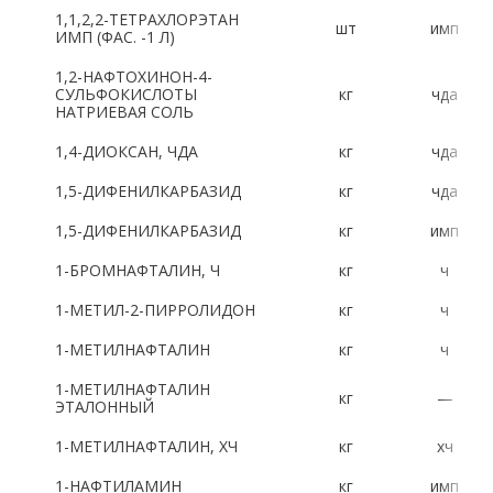
1,1,2,2-ТЕТРАХЛОРЭТАН
шт
имп
Латинский алфавит:
ИМП (ФАС. -1 Л)
1,2-НАФТОХИНОН-4-
A
B
C
D
E
F
G
H
СУЛЬФОКИСЛОТЫ
кг
чда
НАТРИЕВАЯ СОЛЬ
I
J
K
L
M
N
O
P
1,4-ДИОКСАН, ЧДА
кг
чда
R
S
T
U
V
W
X
Y
1,5-ДИФЕНИЛКАРБАЗИД
кг
чда
1,5-ДИФЕНИЛКАРБАЗИД
кг
имп
Z
1-БРОМНАФТАЛИН, Ч
кг
ч
Цифры:
1-МЕТИЛ-2-ПИРРОЛИДОН
кг
ч
1-МЕТИЛНАФТАЛИН
кг
ч
1
2
3
4
5
6
7
8
1-МЕТИЛНАФТАЛИН
кг
—
9
0
ЭТАЛОННЫЙ
1-МЕТИЛНАФТАЛИН, ХЧ
кг
хч
1-НАФТИЛАМИН
кг
имп