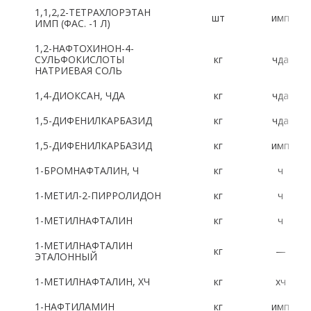
1,1,2,2-ТЕТРАХЛОРЭТАН
шт
имп
Латинский алфавит:
ИМП (ФАС. -1 Л)
1,2-НАФТОХИНОН-4-
A
B
C
D
E
F
G
H
СУЛЬФОКИСЛОТЫ
кг
чда
НАТРИЕВАЯ СОЛЬ
I
J
K
L
M
N
O
P
1,4-ДИОКСАН, ЧДА
кг
чда
R
S
T
U
V
W
X
Y
1,5-ДИФЕНИЛКАРБАЗИД
кг
чда
1,5-ДИФЕНИЛКАРБАЗИД
кг
имп
Z
1-БРОМНАФТАЛИН, Ч
кг
ч
Цифры:
1-МЕТИЛ-2-ПИРРОЛИДОН
кг
ч
1-МЕТИЛНАФТАЛИН
кг
ч
1
2
3
4
5
6
7
8
1-МЕТИЛНАФТАЛИН
кг
—
9
0
ЭТАЛОННЫЙ
1-МЕТИЛНАФТАЛИН, ХЧ
кг
хч
1-НАФТИЛАМИН
кг
имп