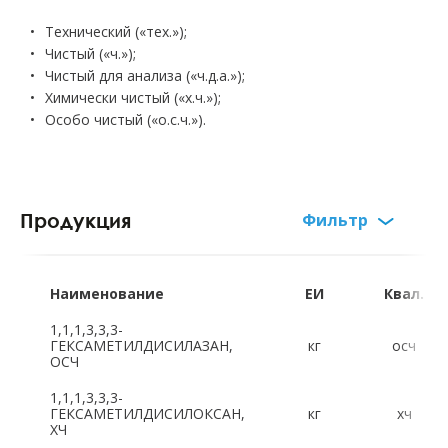
Технический («тех.»);
Чистый («ч.»);
Чистый для анализа («ч.д.а.»);
Химически чистый («х.ч.»);
Особо чистый («о.с.ч.»).
Продукция
Фильтр
Русский алфавит:
А
Б
В
Г
Д
Е
Ж
З
Наименование
ЕИ
Квал.
И
К
Л
М
Н
О
П
Р
1,1,1,3,3,3-
ГЕКСАМЕТИЛДИСИЛАЗАН,
кг
осч
ОСЧ
С
Т
Ф
Х
Ц
Ч
Ш
Щ
1,1,1,3,3,3-
ГЕКСАМЕТИЛДИСИЛОКСАН,
кг
хч
Э
Ю
Я
ХЧ