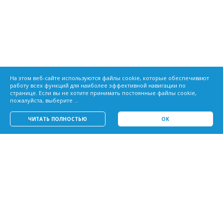
На этом веб-сайте используются файлы cookie, которые обеспечивают
работу всех функций для наиболее эффективной навигации по
странице. Если вы не хотите принимать постоянные файлы cookie,
пожалуйста, выберите ...
ЧИТАТЬ ПОЛНОСТЬЮ
OK