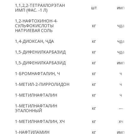
1,1,2,2-ТЕТРАХЛОРЭТАН
шт
имп
Латинский алфавит:
ИМП (ФАС. -1 Л)
1,2-НАФТОХИНОН-4-
A
B
C
D
E
F
G
H
СУЛЬФОКИСЛОТЫ
кг
чда
НАТРИЕВАЯ СОЛЬ
I
J
K
L
M
N
O
P
1,4-ДИОКСАН, ЧДА
кг
чда
R
S
T
U
V
W
X
Y
1,5-ДИФЕНИЛКАРБАЗИД
кг
чда
1,5-ДИФЕНИЛКАРБАЗИД
кг
имп
Z
1-БРОМНАФТАЛИН, Ч
кг
ч
Цифры:
1-МЕТИЛ-2-ПИРРОЛИДОН
кг
ч
1-МЕТИЛНАФТАЛИН
кг
ч
1
2
3
4
5
6
7
8
1-МЕТИЛНАФТАЛИН
кг
—
9
0
ЭТАЛОННЫЙ
1-МЕТИЛНАФТАЛИН, ХЧ
кг
хч
1-НАФТИЛАМИН
кг
имп