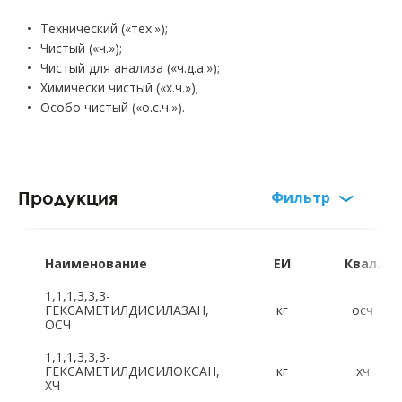
Технический («тех.»);
Чистый («ч.»);
Чистый для анализа («ч.д.а.»);
Химически чистый («х.ч.»);
Особо чистый («о.с.ч.»).
Продукция
Фильтр
Русский алфавит:
А
Б
В
Г
Д
Е
Ж
З
Наименование
ЕИ
Квал.
И
К
Л
М
Н
О
П
Р
1,1,1,3,3,3-
ГЕКСАМЕТИЛДИСИЛАЗАН,
кг
осч
ОСЧ
С
Т
Ф
Х
Ц
Ч
Ш
Щ
1,1,1,3,3,3-
ГЕКСАМЕТИЛДИСИЛОКСАН,
кг
хч
Э
Ю
Я
ХЧ