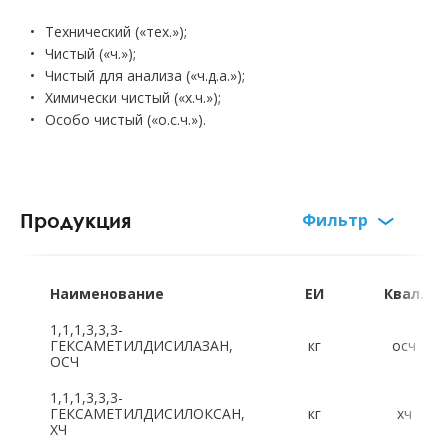
Технический («тех.»);
Чистый («ч.»);
Чистый для анализа («ч.д.а.»);
Химически чистый («х.ч.»);
Особо чистый («о.с.ч.»).
Продукция
Фильтр
Русский алфавит:
А
Б
В
Г
Д
Е
Ж
З
Наименование
ЕИ
Квал.
И
К
Л
М
Н
О
П
Р
1,1,1,3,3,3-
ГЕКСАМЕТИЛДИСИЛАЗАН,
кг
осч
ОСЧ
С
Т
Ф
Х
Ц
Ч
Ш
Щ
1,1,1,3,3,3-
ГЕКСАМЕТИЛДИСИЛОКСАН,
кг
хч
Э
Ю
Я
ХЧ