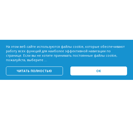
На этом веб-сайте используются файлы cookie, которые обеспечивают
работу всех функций для наиболее эффективной навигации по
странице. Если вы не хотите принимать постоянные файлы cookie,
пожалуйста, выберите ...
ЧИТАТЬ ПОЛНОСТЬЮ
OK