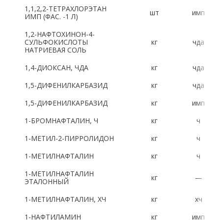
1,1,2,2-ТЕТРАХЛОРЭТАН
шт
имп
Латинский алфавит:
ИМП (ФАС. -1 Л)
1,2-НАФТОХИНОН-4-
A
B
C
D
E
F
G
H
СУЛЬФОКИСЛОТЫ
кг
чда
НАТРИЕВАЯ СОЛЬ
I
J
K
L
M
N
O
P
1,4-ДИОКСАН, ЧДА
кг
чда
R
S
T
U
V
W
X
Y
1,5-ДИФЕНИЛКАРБАЗИД
кг
чда
1,5-ДИФЕНИЛКАРБАЗИД
кг
имп
Z
1-БРОМНАФТАЛИН, Ч
кг
ч
Цифры:
1-МЕТИЛ-2-ПИРРОЛИДОН
кг
ч
1-МЕТИЛНАФТАЛИН
кг
ч
1
2
3
4
5
6
7
8
1-МЕТИЛНАФТАЛИН
кг
—
9
0
ЭТАЛОННЫЙ
1-МЕТИЛНАФТАЛИН, ХЧ
кг
хч
1-НАФТИЛАМИН
кг
имп