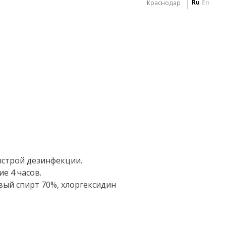
Ru
En
Краснодар
ыстрой дезинфекции.
е 4 часов.
ый спирт 70%, хлоргексидин