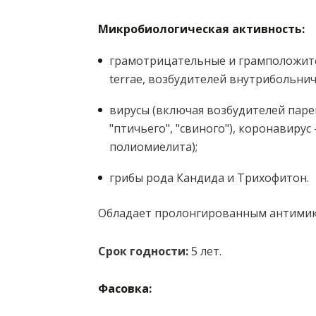
Микробиологическая активность:
грамотрицательные и грамположите
terrae, возбудителей внутрибольнич
вирусы (включая возбудителей парен
"птичьего", "свиного"), коронавиру
полиомиелита);
грибы рода Кандида и Трихофитон.
Обладает пролонгированным антимикр
Срок годности:
5 лет.
Фасовка: