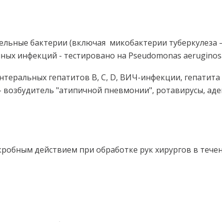
льные бактерии (включая микобактерии туберкулеза –
ных инфекций - тестировано на Pseudomonas aeruginosa
теральных гепатитов В, С, D, ВИЧ-инфекции, гепатита А
с - возбудитель "атипичной пневмонии", ротавирусы, а
обным действием при обработке рук хирургов в течени