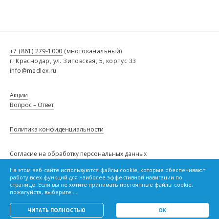
+7 (861) 279-1000
(многоканальный)
г. Краснодар, ул. Зиповская, 5, корпус 33
info@medlex.ru
Акции
Вопрос – Ответ
Политика конфиденциальности
Согласие на обработку персональных данных
На этом веб-сайте используются файлы cookie, которые обеспечивают
Сведения о товарах, опубликованные в настоящем каталоге, не
работу всех функций для наиболее эффективной навигации по
являются публичной офертой и не влекут за собой обязанности,
Политику в отношении файлов cookie
странице. Если вы не хотите принимать постоянные файлы cookie,
предусмотренной статьей 437 Гражданского кодекса Российской
пожалуйста, выберите ...
Федерации.
ЧИТАТЬ ПОЛНОСТЬЮ
OK
OK