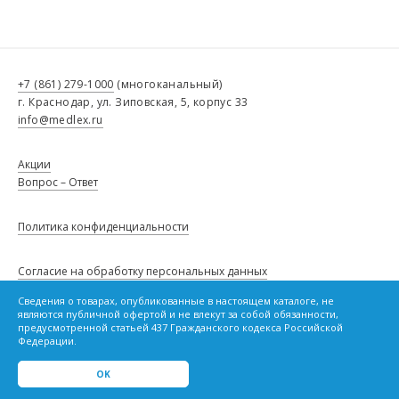
+7 (861) 279-1000
(многоканальный)
г. Краснодар, ул. Зиповская, 5, корпус 33
info@medlex.ru
Акции
Вопрос – Ответ
Политика конфиденциальности
Согласие на обработку персональных данных
Сведения о товарах, опубликованные в настоящем каталоге, не
являются публичной офертой и не влекут за собой обязанности,
Политику в отношении файлов cookie
предусмотренной статьей 437 Гражданского кодекса Российской
Федерации.
OK