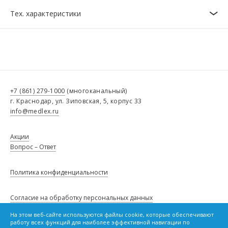
Тех. характеристики
+7 (861) 279-1000
(многоканальный)
г. Краснодар, ул. Зиповская, 5, корпус 33
info@medlex.ru
Акции
Вопрос – Ответ
Политика конфиденциальности
Согласие на обработку персональных данных
На этом веб-сайте используются файлы cookie, которые обеспечивают
работу всех функций для наиболее эффективной навигации по
Политику в отношении файлов cookie