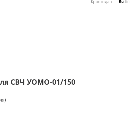
Ru
En
Краснодар
ля СВЧ УОМО-01/150
ия)