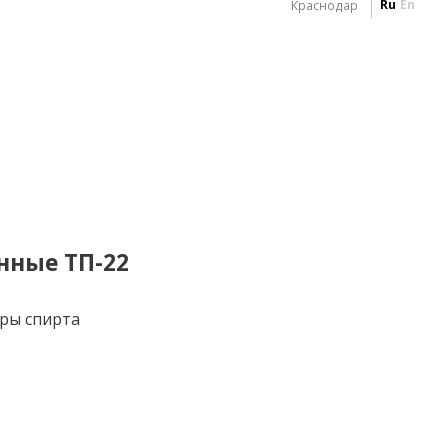
Ru
En
Краснодар
ные ТП-22
ры спирта