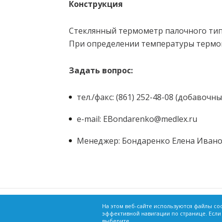
Конструкция
Стеклянный термометр палочного тип
При определении температуры термо
Задать вопрос:
тел./факс: (861) 252-48-08 (добавочны
e-mail: EBondarenko@medlex.ru
Менеджер: Бондаренко Елена Иван
г. Краснодар, ул. Зиповская, 5, корпус 33
На этом веб-сайте используются файлы co
эффективной навигации по странице. Если
info@medlex.ru
выберите ...