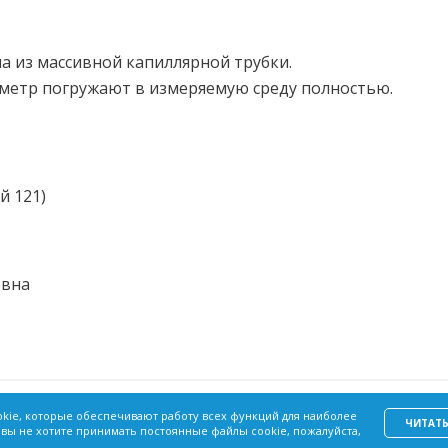
а из массивной капиллярной трубки.
метр погружают в измеряемую среду полностью.
й 121)
овна
Акции
Политика
Согласие
okie, которые обеспечивают работу всех функций для наиболее
Вопрос – Ответ
конфиденциальности
на обработк
ЧИТАТ
 вы не хотите принимать постоянные файлы cookie, пожалуйста,
персональн