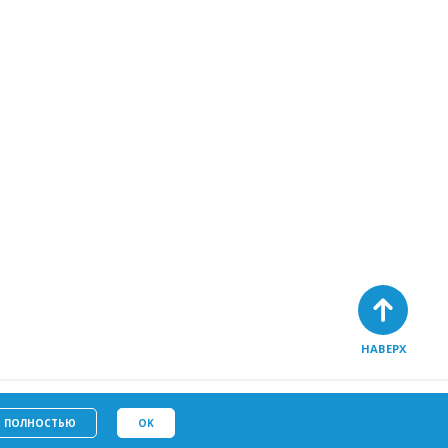
НАВЕРХ
Политику в отношении
у
файлов cookie
Ь ПОЛНОСТЬЮ
OK
ых данных