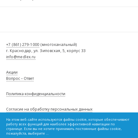
+7 (861) 279-1000
(многоканальный)
г. Краснодар, ул. Зиповская, 5, корпус 33
info@medlex.ru
Акции
Вопрос – Ответ
Политика конфиденциальности
Согласие на обработку персональных данных
На этом веб-сайте используются файлы cookie, которые обеспечивают
работу всех функций для наиболее эффективной навигации по
Политику в отношении файлов cookie
странице. Если вы не хотите принимать постоянные файлы cookie,
пожалуйста, выберите ...