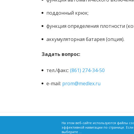
поддонный крюк;
функция определения плотности (ко
аккумуляторная батарея (опция).
Задать вопрос:
тел./факс:
(861) 274-34-50
e-mail:
prom@medlex.ru
г. Краснодар, ул. Зиповская, 5, корпус 33
На этом веб-сайте используются файлы co
эффективной навигации по странице. Если
Сведения о товарах, опубликованные в нас
info@medlex.ru
выберите ...
собой обязанности, предусмотренной стат