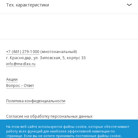
Тех. характеристики
+7 (861) 279-1000
(многоканальный)
г. Краснодар, ул. Зиповская, 5, корпус 33
info@medlex.ru
Акции
Вопрос – Ответ
Политика конфиденциальности
Согласие на обработку персональных данных
На этом веб-сайте используются файлы cookie, которые обеспечивают
Сведения о товарах, опубликованные в настоящем каталоге, не
работу всех функций для наиболее эффективной навигации по
являются публичной офертой и не влекут за собой обязанности,
Политику в отношении файлов cookie
странице. Если вы не хотите принимать постоянные файлы cookie,
предусмотренной статьей 437 Гражданского кодекса Российской