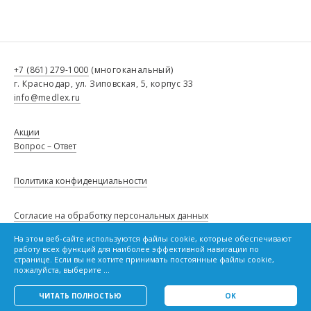
+7 (861) 279-1000
(многоканальный)
г. Краснодар, ул. Зиповская, 5, корпус 33
info@medlex.ru
Акции
Вопрос – Ответ
Политика конфиденциальности
Согласие на обработку персональных данных
На этом веб-сайте используются файлы cookie, которые обеспечивают
Сведения о товарах, опубликованные в настоящем каталоге, не
работу всех функций для наиболее эффективной навигации по
являются публичной офертой и не влекут за собой обязанности,
Политику в отношении файлов cookie
странице. Если вы не хотите принимать постоянные файлы cookie,
предусмотренной статьей 437 Гражданского кодекса Российской
пожалуйста, выберите ...
Федерации.
ЧИТАТЬ ПОЛНОСТЬЮ
OK
OK