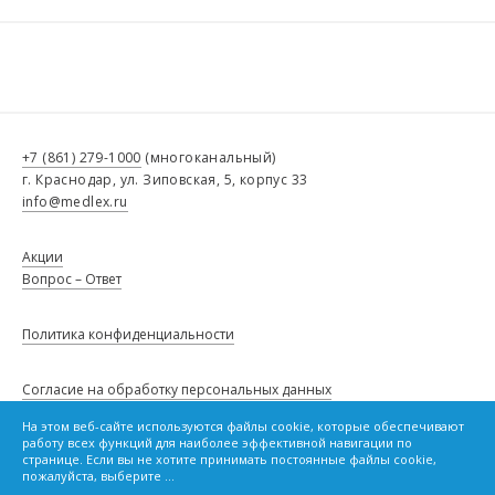
+7 (861) 279-1000
(многоканальный)
г. Краснодар, ул. Зиповская, 5, корпус 33
info@medlex.ru
Акции
Вопрос – Ответ
Политика конфиденциальности
Согласие на обработку персональных данных
На этом веб-сайте используются файлы cookie, которые обеспечивают
работу всех функций для наиболее эффективной навигации по
Политику в отношении файлов cookie
странице. Если вы не хотите принимать постоянные файлы cookie,
пожалуйста, выберите ...