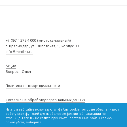
+7 (861) 279-1000
(многоканальный)
г. Краснодар, ул. Зиповская, 5, корпус 33
info@medlex.ru
Акции
Вопрос – Ответ
Политика конфиденциальности
Согласие на обработку персональных данных
На этом веб-сайте используются файлы cookie, которые обеспечивают
Сведения о товарах, опубликованные в настоящем каталоге, не
работу всех функций для наиболее эффективной навигации по
являются публичной офертой и не влекут за собой обязанности,
Политику в отношении файлов cookie
странице. Если вы не хотите принимать постоянные файлы cookie,
предусмотренной статьей 437 Гражданского кодекса Российской
пожалуйста, выберите ...
Федерации.