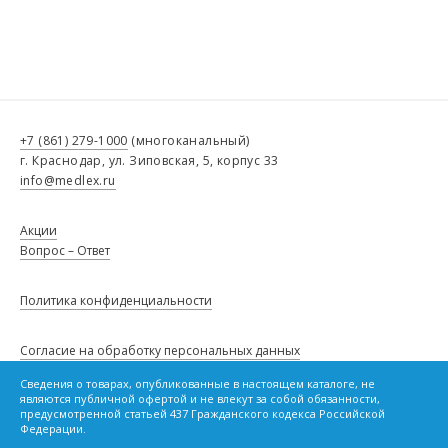
+7 (861) 279-1000
(многоканальный)
г. Краснодар, ул. Зиповская, 5, корпус 33
info@medlex.ru
Акции
Вопрос – Ответ
Политика конфиденциальности
Согласие на обработку персональных данных
Сведения о товарах, опубликованные в настоящем каталоге, не
являются публичной офертой и не влекут за собой обязанности,
Политику в отношении файлов cookie
предусмотренной статьей 437 Гражданского кодекса Российской
Федерации.