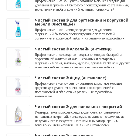
Профессиональное концентрированное моющее средство для
удаления загрязнений бытового происхождения со стеклянных,
зеркальных и любых других блестящих поверхностей.
Чистый состав® для оргтехники и корпусной
мебели (чистящее)
Профессиональное чистящее средство для удаления
загрязнений бытового происхождения с поверхностей
оргтехники и корпусной мебели из различных водостойких
материалов.
Чистый состав® Алкалайн (антижир)
Профессиональное средство предназначено для быстрой и
эффективной очистки от очень сложных и застарелых
загрязнений плит, вытяжек, духовок, грилей, барбекю и других
поверхностей на кухне из различных щелочестойких
материалов.
Чистый состав® Ацид (антиналет)
Профессиональное концентрированное кислотное моющее
средство для удаления очень сложных загрязнений с
поверхностей и объектов из различных водостойких
материалов.
Чистый состав® для напольных покрытий
Универсальное моющее средство для очистки различных
напольных покрытий: линолеума, ламината, керамики, из
натурального и искусственного камня (мрамор, гранит,
тераццо) синтетических (ПВХ, винил), каучуковых,
окрашенных, деревянных, наливных.
Чистый состав® для ковров