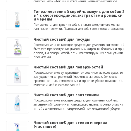
очистки, дезинфекции и устранения неприятных запахов.
Гипоаллергенный спрей-шампунь для собак 2
в 1 с хлоргексидином, экстрактами ромашки
и череды
Применяется для купания собак, а также ежедневного мытья
лап после прогулки. Подходит для собак всех пород и возрастов,
в т.ч. щенков.
Чистый состав® для посуды
Профессиональное моющее средство для удаления загрязнений
бытового происхождения (масляных, жировых, белковых и пр.)
с посуды и поверхностей, в т.ч. контактирующих с пищевыми
продуктами.
Чистый состав® для поверхностей
Профессиональное суперконцентрированное моющее средство
для удаления загрязнений (масляных, жировых, белковых,
грязепочвенных, атмосферных и пр.) при уборке помещений,
очистке и мойке фасадов зданий.
Чистый состав® для сантехники
Профессиональное моющее средство для удаления стойких
загрязнений (ржавчины, известкового налета, мочевого камня
и пр.) с сантехники и поверхностей при ежедневной уборке.
Чистый состав® для стекол и зеркал
(чистящее)