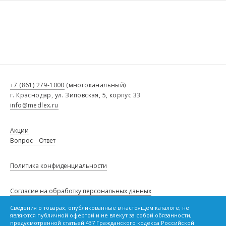
+7 (861) 279-1000
(многоканальный)
г. Краснодар, ул. Зиповская, 5, корпус 33
info@medlex.ru
Акции
Вопрос – Ответ
Политика конфиденциальности
Согласие на обработку персональных данных
Сведения о товарах, опубликованные в настоящем каталоге, не
являются публичной офертой и не влекут за собой обязанности,
Политику в отношении файлов cookie
предусмотренной статьей 437 Гражданского кодекса Российской