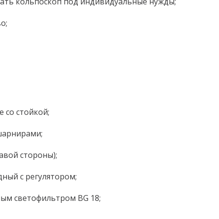
рать кольпоскоп под индивидуальные нужды;
о;
 со стойкой;
шарнирами;
равой стороны);
ный с регулятором;
ным светофильтром BG 18;